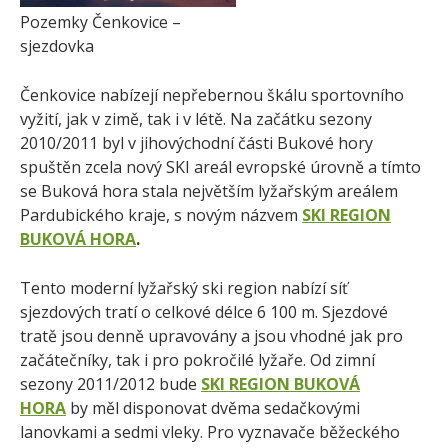
Pozemky Čenkovice –
sjezdovka
Čenkovice nabízejí nepřebernou škálu sportovního
vyžití, jak v zimě, tak i v létě. Na začátku sezony
2010/2011 byl v jihovýchodní části Bukové hory
spuštěn zcela nový SKI areál evropské úrovně a tímto
se Buková hora stala největším lyžařským areálem
Pardubického kraje, s novým názvem
SKI REGION
BUKOVÁ HORA
.
Tento moderní lyžařský ski region nabízí síť
sjezdových tratí o celkové délce 6 100 m. Sjezdové
tratě jsou denně upravovány a jsou vhodné jak pro
začátečníky, tak i pro pokročilé lyžaře. Od zimní
sezony 2011/2012 bude
SKI REGION BUKOVÁ
HORA
by měl disponovat dvěma sedačkovými
lanovkami a sedmi vleky. Pro vyznavače běžeckého