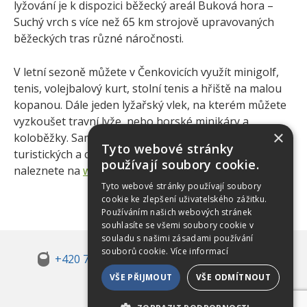
lyžování je k dispozici běžecký areál Buková hora –
Suchý vrch s více než 65 km strojově upravovaných
běžeckých tras různé náročnosti.
V letní sezoně můžete v Čenkovicích využít minigolf,
tenis, volejbalový kurt, stolní tenis a hřiště na malou
kopanou. Dále jeden lyžařský vlek, na kterém můžete
vyzkoušet travní lyže, nebo horské minikáry a
×
koloběžky. Samozřejmostí je nepřeberná škála
Tyto webové stránky
turistických a cykloturistických tras. Více informací
používají soubory cookie.
naleznete na
www.skicenkovice.cz
Tyto webové stránky používají soubory
cookie ke zlepšení uživatelského zážitku.
Používáním našich webových stránek
souhlasíte se všemi soubory cookie v
souladu s našimi zásadami používání
souborů cookie.
Více informací
+420 720 080 333
info@pozemky-
cenkovice.cz
VŠE PŘIJMOUT
VŠE ODMÍTNOUT