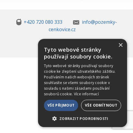
+420 720 080 333
info@pozemky-
cenkovice.cz
×
Tyto webové stránky
používají soubory cookie.
Tyto webové stránky používají soubory
cookie ke zlepšení uživatelského zážitku.
Používáním našich webových stránek
souhlasíte se všemi soubory cookie v
souladu s našimi zásadami používání
souborů cookie.
Více informací
VŠE PŘIJMOUT
VŠE ODMÍTNOUT
ZOBRAZIT PODROBNOSTI
NEZBYTNÉ