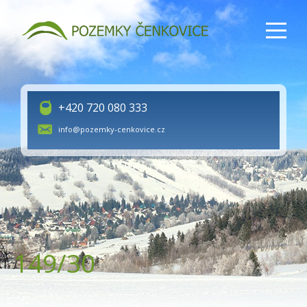
+420 720 080 333
info@pozemky-cenkovice.cz
149/30