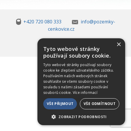
+420 720 080 333
info@pozemky-
cenkovice.cz
×
Tyto webové stránky
používají soubory cookie.
Tyto webové stránky používají soubory
cookie ke zlepšení uživatelského zážitku.
Používáním našich webových stránek
souhlasíte se všemi soubory cookie v
souladu s našimi zásadami používání
souborů cookie.
Více informací
VŠE PŘIJMOUT
VŠE ODMÍTNOUT
ZOBRAZIT PODROBNOSTI
NEZBYTNÉ