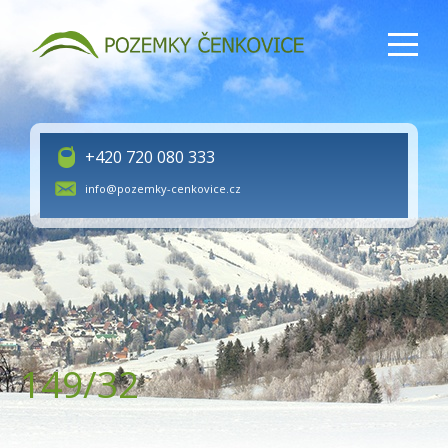
+420 720 080 333
info@pozemky-cenkovice.cz
149/32