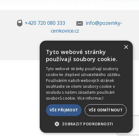
+420 720 080 333
info@pozemky-
cenkovice.cz
×
Tyto webové stránky
používají soubory cookie.
Tyto webové stránky používají soubory
cookie ke zlepšení uživatelského zážitku.
Používáním našich webových stránek
souhlasíte se všemi soubory cookie v
souladu s našimi zásadami používání
souborů cookie.
Více informací
VŠE PŘIJMOUT
VŠE ODMÍTNOUT
ZOBRAZIT PODROBNOSTI
NEZBYTNÉ