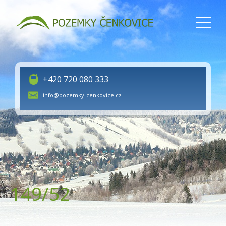
+420 720 080 333
info@pozemky-cenkovice.cz
149/52